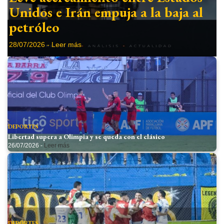
Unidos e Irán empuja a la baja al
SALUD
petróleo
STAFF
28/07/2026 -
Leer más
DEPORTES
Libertad supera a Olimpia y se queda con el clásico
26/07/2026 -
Leer más
DEPORTES