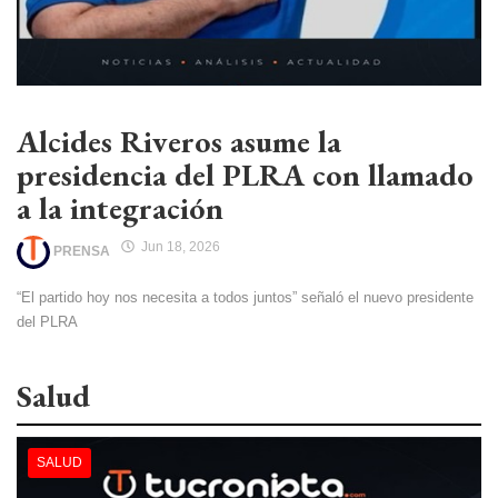
Alcides Riveros asume la
presidencia del PLRA con llamado
a la integración
Jun 18, 2026
PRENSA
“El partido hoy nos necesita a todos juntos” señaló el nuevo presidente
del PLRA
Salud
SALUD