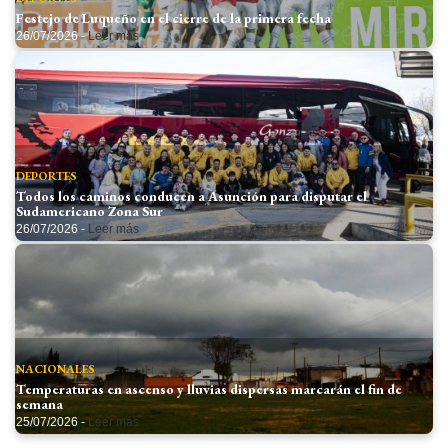
Festejo de Luqueño en el cierre de la primera fecha
26/07/2026 -
Leer más
DEPORTES
Todos los caminos conducen a Asunción para disputar el
Sudamericano Zona Sur
26/07/2026 -
Leer más
NACIONALES
Temperaturas en ascenso y lluvias dispersas marcarán el fin de
semana
25/07/2026 -
Leer más