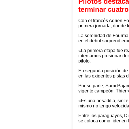
Pilotos destaca
terminar cuatr
Con el francés Adrien Fo
primera jornada, donde l
La serenidad de Fourmau
en el debut sorprendieron 
«La primera etapa fue re
intentamos presionar do
piloto.
En segunda posición de l
en las exigentes pistas d
Por su parte, Sami Pajari
vigente campeón, Thierry
«Es una pesadilla, since
mismo no tengo velocidad
Entre los paraguayos, Di
se coloca como líder en