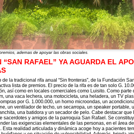
s premios, ademas de apoyar las obras sociales.
 “SAN RAFAEL” YA AGUARDA EL APOY
AS
 de la tradicional rifa anual “Sin fronteras”, de la Fundación San
tiva lista de premios. El precio de la rifa es de tan solo G. 10
ión, así como en locales comerciales como Luisito. Como parte d
km, una vaca lechera, una motocicleta, una heladera, un TV pl
compras por G. 1.000.000, un horno microondas, un acondicionad
e, un ventilador de techo, un secarropa, un speaker portable,
planchita, una batidora y un secador de pelo. Cabe destacar qu
 sacerdotes y amigos de la parroquia San Rafael. Se constitu
ender las exigencias elementales de las personas, en el área de
. Esta realidad articulada y dinámica acoge hoy a pacientes ter
uérfanos y en situación de vulnerabilidad. Además, brinda ate