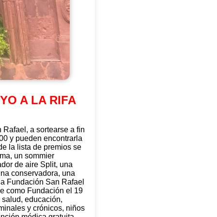
O A LA RIFA
 Rafael, a sortearse a fin
.000 y pueden encontrarla
e la lista de premios se
asma, un sommier
or de aire Split, una
 una conservadora, una
e la Fundación San Rafael
ye como Fundación el 19
 salud, educación,
minales y crónicos, niños
nción médica gratuita,