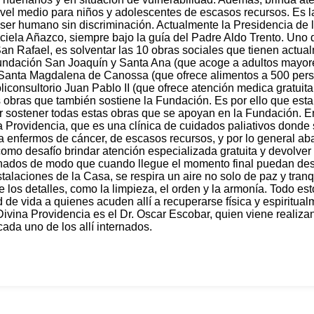
vel medio para niños y adolescentes de escasos recursos. Es l
 ser humano sin discriminación. Actualmente la Presidencia de
ciela Añazco, siempre bajo la guía del Padre Aldo Trento. Uno 
an Rafael, es solventar las 10 obras sociales que tienen actu
Fundación San Joaquín y Santa Ana (que acoge a adultos mayore
Santa Magdalena de Canossa (que ofrece alimentos a 500 per
iconsultorio Juan Pablo II (que ofrece atención medica gratui
 obras que también sostiene la Fundación. Es por ello que esta
er sostener todas estas obras que se apoyan en la Fundación. E
 Providencia, que es una clínica de cuidados paliativos donde
ía enfermos de cáncer, de escasos recursos, y por lo general a
como desafío brindar atención especializada gratuita y devolve
ados de modo que cuando llegue el momento final puedan de
nstalaciones de la Casa, se respira un aire no solo de paz y tran
 los detalles, como la limpieza, el orden y la armonía. Todo es
 de vida a quienes acuden allí a recuperarse física y espiritual
 Divina Providencia es el Dr. Oscar Escobar, quien viene realiz
ada uno de los allí internados.