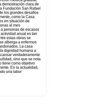
a demostración clara de
 la Fundación San Rafael
de los grandes desafíos
almente, como la Casa
s en situación de
sonas al mes
ta a personas de escasos
 actividad anual es tan
ntre estas obras se
 se alberga a enfermos
bandonados. La casa
r la dignidad humana a
scansar verdaderamente
quilidad, sino que se nota
to tiene como objetivo
mente. En la actualidad,
ando una labor