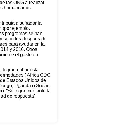
 de las ONG a realizar
es humanitarios
tribuía a sufragar la
n (por ejemplo,
tos programas se han
tan solo dos después de
res para ayudar en la
2014 y 2016. Otros
amente el gasto en
 logran cubrir esta
nfermedades ( Africa CDC
ón de Estados Unidos de
el Congo, Uganda o Sudán
mó. “Se logra mediante la
idad de respuesta”.