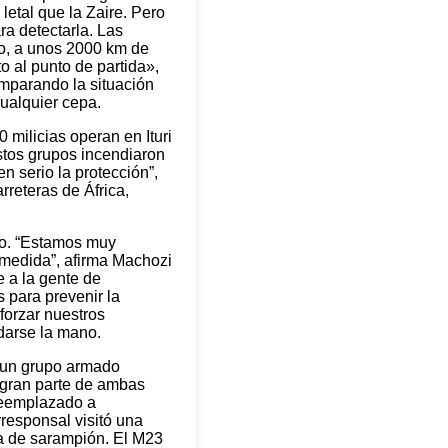
etal que la Zaire. Pero
a detectarla. Las
go, a unos 2000 km de
o al punto de partida»,
mparando la situación
cualquier cepa.
 milicias operan en Ituri
stos grupos incendiaron
 serio la protección”,
reteras de África,
ngo. “Estamos muy
 medida”, afirma Machozi
e a la gente de
 para prevenir la
eforzar nuestros
darse la mano.
, un grupo armado
 gran parte de ambas
reemplazado a
rresponsal visitó una
ia de sarampión. El M23