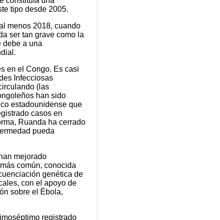
e constituía una
ste tipo desde 2005.
e al menos 2018, cuando
a ser tan grave como la
e debe a una
dial.
s en el Congo. Es casi
des Infecciosas
circulando (las
congoleños han sido
dico estadounidense que
egistrado casos en
nforma, Ruanda ha cerrado
nfermedad pueda
s han mejorado
a más común, conocida
ecuenciación genética de
cales, con el apoyo de
ón sobre el Ébola,
imoséptimo registrado