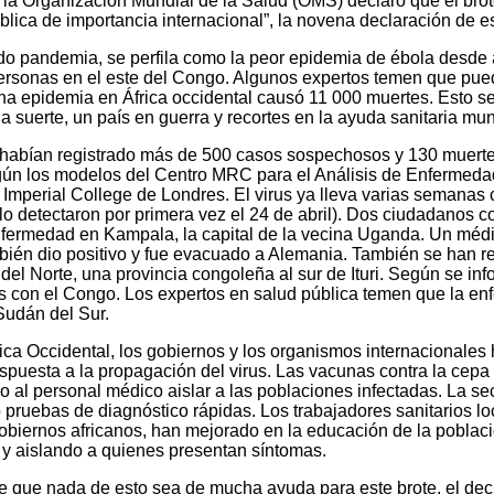
 la Organización Mundial de la Salud (OMS) declaró que el brot
lica de importancia internacional”, la novena declaración de e
ado pandemia, se perfila como la peor epidemia de ébola desd
rsonas en el este del Congo. Algunos expertos temen que pued
a epidemia en África occidental causó 11 000 muertes. Esto s
a suerte, un país en guerra y recortes en la ayuda sanitaria mun
 habían registrado más de 500 casos sospechosos y 130 muerte
ún los modelos del Centro MRC para el Análisis de Enfermeda
l Imperial College de Londres. El virus ya lleva varias semanas 
o detectaron por primera vez el 24 de abril). Dos ciudadanos 
nfermedad en Kampala, la capital de la vecina Uganda. Un mé
bién dio positivo y fue evacuado a Alemania. También se han r
 del Norte, una provincia congoleña al sur de Ituri. Según se i
os con el Congo. Los expertos en salud pública temen que la e
Sudán del Sur.
ica Occidental, los gobiernos y los organismos internacionale
spuesta a la propagación del virus. Las vacunas contra la cep
o al personal médico aislar a las poblaciones infectadas. La s
o pruebas de diagnóstico rápidas. Los trabajadores sanitarios lo
biernos africanos, han mejorado en la educación de la poblaci
y aislando a quienes presentan síntomas.
e que nada de esto sea de mucha ayuda para este brote, el dec