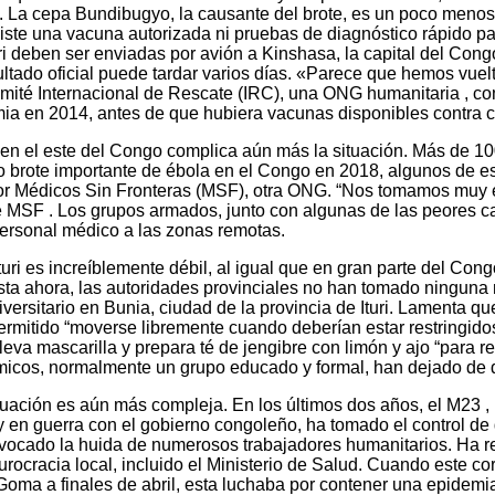
La cepa Bundibugyo, la causante del brote, es un poco menos l
te una vacuna autorizada ni pruebas de diagnóstico rápido par
i deben ser enviadas por avión a Kinshasa, la capital del Con
ultado oficial puede tardar varios días. «Parece que hemos vuelt
omité Internacional de Rescate (IRC), una ONG humanitaria , co
emia en 2014, antes de que hubiera vacunas disponibles contra 
 en el este del Congo complica aún más la situación. Más de 100
mo brote importante de ébola en el Congo en 2018, algunos de e
or Médicos Sin Fronteras (MSF), otra ONG. “Nos tomamos muy en
 MSF . Los grupos armados, junto con algunas de las peores car
 personal médico a las zonas remotas.
Ituri es increíblemente débil, al igual que en gran parte del Co
ta ahora, las autoridades provinciales no han tomado ninguna
ersitario en Bunia, ciudad de la provincia de Ituri. Lamenta qu
mitido “moverse libremente cuando deberían estar restringidos
leva mascarilla y prepara té de jengibre con limón y ajo “para r
micos, normalmente un grupo educado y formal, han dejado de 
situación es aún más compleja. En los últimos dos años, el M23 
 en guerra con el gobierno congoleño, ha tomado el control de
rovocado la huida de numerosos trabajadores humanitarios. Ha 
urocracia local, incluido el Ministerio de Salud. Cuando este co
 Goma a finales de abril, esta luchaba por contener una epidem