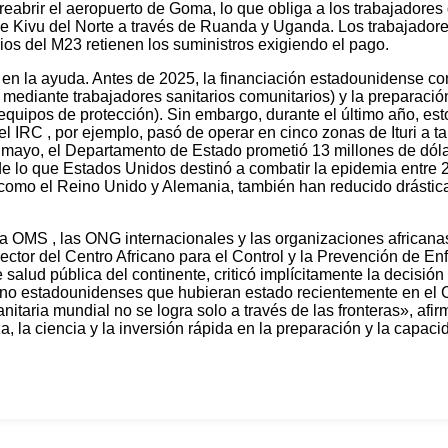
eabrir el aeropuerto de Goma, lo que obliga a los trabajadores
de Kivu del Norte a través de Ruanda y Uganda. Los trabajador
os del M23 retienen los suministros exigiendo el pago.
 en la ayuda. Antes de 2025, la financiación estadounidense con
 mediante trabajadores sanitarios comunitarios) y la preparació
quipos de protección). Sin embargo, durante el último año, es
el IRC , por ejemplo, pasó de operar en cinco zonas de Ituri a 
 mayo, el Departamento de Estado prometió 13 millones de dóla
de lo que Estados Unidos destinó a combatir la epidemia entre 
 como el Reino Unido y Alemania, también han reducido drástic
 OMS , las ONG internacionales y las organizaciones africanas
ector del Centro Africano para el Control y la Prevención de E
e salud pública del continente, criticó implícitamente la decisi
 los no estadounidenses que hubieran estado recientemente en 
nitaria mundial no se logra solo a través de las fronteras», afir
a, la ciencia y la inversión rápida en la preparación y la capac