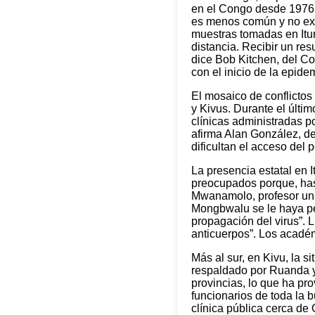
en el Congo desde 1976. 
es menos común y no exis
muestras tomadas en Itur
distancia. Recibir un res
dice Bob Kitchen, del C
con el inicio de la epid
El mosaico de conflictos
y Kivus. Durante el últi
clínicas administradas p
afirma Alan González, de
dificultan el acceso del
La presencia estatal en 
preocupados porque, has
Mwanamolo, profesor univ
Mongbwalu se le haya per
propagación del virus”. L
anticuerpos”. Los acadé
Más al sur, en Kivu, la 
respaldado por Ruanda y
provincias, lo que ha p
funcionarios de toda la b
clínica pública cerca de