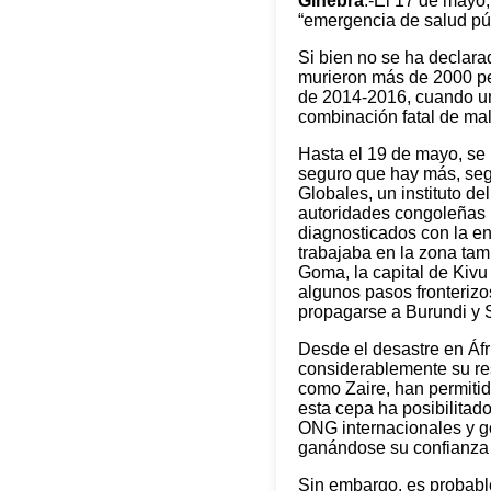
Ginebra
.-El 17 de mayo,
“emergencia de salud púb
Si bien no se ha declar
murieron más de 2000 pe
de 2014-2016, cuando un
combinación fatal de mal
Hasta el 19 de mayo, se
seguro que hay más, seg
Globales, un instituto de
autoridades congoleñas l
diagnosticados con la e
trabajaba en la zona tam
Goma, la capital de Kivu
algunos pasos fronteriz
propagarse a Burundi y 
Desde el desastre en Áfr
considerablemente su re
como Zaire, han permitid
esta cepa ha posibilitad
ONG internacionales y go
ganándose su confianza 
Sin embargo, es probabl