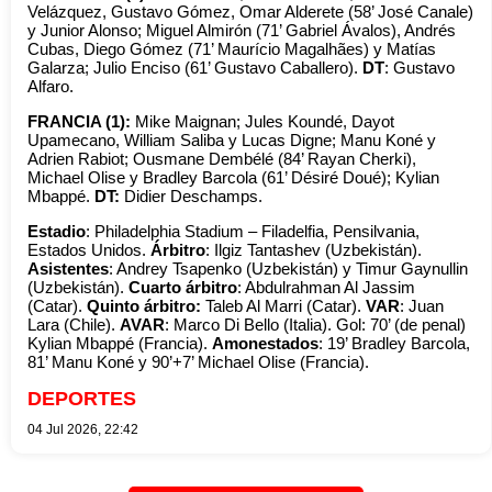
Velázquez, Gustavo Gómez, Omar Alderete (58’ José Canale)
y Junior Alonso; Miguel Almirón (71’ Gabriel Ávalos), Andrés
Cubas, Diego Gómez (71’ Maurício Magalhães) y Matías
Galarza; Julio Enciso (61’ Gustavo Caballero).
DT
: Gustavo
Alfaro.
FRANCIA (1):
Mike Maignan; Jules Koundé, Dayot
Upamecano, William Saliba y Lucas Digne; Manu Koné y
Adrien Rabiot; Ousmane Dembélé (84’ Rayan Cherki),
Michael Olise y Bradley Barcola (61’ Désiré Doué); Kylian
Mbappé.
DT:
Didier Deschamps.
Estadio
: Philadelphia Stadium – Filadelfia, Pensilvania,
Estados Unidos.
Árbitro
: Ilgiz Tantashev (Uzbekistán).
Asistentes
: Andrey Tsapenko (Uzbekistán) y Timur Gaynullin
(Uzbekistán).
Cuarto árbitro
: Abdulrahman Al Jassim
(Catar).
Quinto árbitro:
Taleb Al Marri (Catar).
VAR
: Juan
Lara (Chile).
AVAR
: Marco Di Bello (Italia). Gol: 70’ (de penal)
Kylian Mbappé (Francia).
Amonestados
: 19’ Bradley Barcola,
81’ Manu Koné y 90’+7’ Michael Olise (Francia).
DEPORTES
04 Jul 2026, 22:42