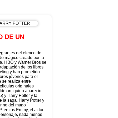
O DE UN
egrantes del elenco de
ndo mágico creado por la
ata. HBO y Warner Bros se
adaptación de los libros
owling y han prometido
tores jóvenes para el
 se realiza entre
elículas originales
 Oldman, quien apareció
) y Harry Potter y la
 la saga, Harry Potter y
drino del mago
s Premios Emmy, el actor
o personaje, nada menos