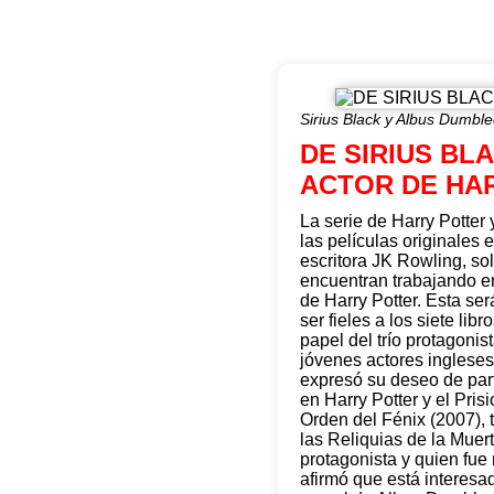
Sirius Black y Albus Dumbl
DE SIRIUS BL
ACTOR DE HA
La serie de Harry Potter
las películas originales
escritora JK Rowling, so
encuentran trabajando en
de Harry Potter. Esta ser
ser fieles a los siete li
papel del trío protagoni
jóvenes actores ingleses 
expresó su deseo de parti
en Harry Potter y el Pris
Orden del Fénix (2007), 
las Reliquias de la Muer
protagonista y quien fue
afirmó que está interesa