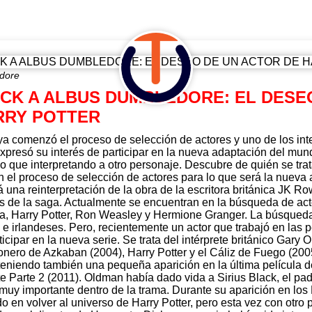
edore
ACK A ALBUS DUMBLEDORE: EL DESE
RRY POTTER
 ya comenzó el proceso de selección de actores y uno de los int
 expresó su interés de participar en la nueva adaptación del mu
lo que interpretando a otro personaje. Descubre de quién se tr
 el proceso de selección de actores para lo que será la nueva 
á una reinterpretación de la obra de la escritora británica JK R
bros de la saga. Actualmente se encuentran en la búsqueda de ac
sta, Harry Potter, Ron Weasley y Hermione Granger. La búsqueda
e irlandeses. Pero, recientemente un actor que trabajó en las p
cipar en la nueva serie. Se trata del intérprete británico Gary
ionero de Azkaban (2004), Harry Potter y el Cáliz de Fuego (2005
teniendo también una pequeña aparición en la última película de
te Parte 2 (2011). Oldman había dado vida a Sirius Black, el pa
 muy importante dentro de la trama. Durante su aparición en lo
do en volver al universo de Harry Potter, pero esta vez con otr