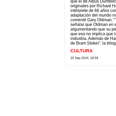
que el de Albus Dumbledo
originales por Richard H
intérprete de 66 años c
adaptación del mundo má
comentó Gary Oldman. “T
señalar que Oldman en el
argumentando que su pers
que eso no implica que l
industria. Además de Har
de Bram Stoker”, la trilo
CULTURA
25 Sep 2024, 18:59