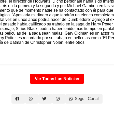
re, el director de Hogwarts. Dicho personaje había sido interpr
arris en la primera y la segunda y por Michael Gambon en las se
omentó que de momento nadie se ha contactado con él para que 
gico. “Apostaría mi dinero a que tendrán un elenco completa
al vez en unos años podría hacer de Dumbledore” agregó el e
 pasado había calificado su trabajo en la saga de Harry Potter
onaje, Sirius Black, podría haber tenido más tiempo en pantal
as películas de la saga sean malas. Gary Oldman es un actor m
ry Potter, es recordado por su trabajo en películas como “El Per
gía de Batman de Christopher Nolan, entre otros.
Ver Todas Las Noticias
Seguir Canal