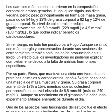
Los cambios más notorios ocurrieron en la composición
corporal de ambos gemelos. Hugo, quien siguió una dieta
vegana, perdió peso principalmente en forma de masa grasa,
pasando de 84 kg y 13% de grasa corporal a 82 kg y 12% de
grasa corporal. Su nivel de colesterol se redujo
significativamente, de 5,9 mmol/L (228 mg/dL) a 4,9 mmol/L
(189 mg/dL) , lo que podría indicar beneficios
cardiovasculares.
Sin embargo, no todo fue positivo para Hugo. Aunque se sintió
con más energía y concentración durante sus sesiones de
entrenamiento, también notó una caída pronunciada en su
libido, un efecto que los investigadores no pudieron explicar
completamente debido a la falta de análisis hormonales
específicos.
Por su parte, Ross, que mantuvo una dieta omnívora rica en
proteínas animales y carbohidratos, ganó 4,5kg de peso, con
una mezcla de masa muscular y grasa. Su grasa corporal
aumentó de 13% a 15%, mientras que su colesterol
permaneció en un nivel elevado de 6,5 mmol/L (más de 240
mg/dL) . Aunque su rendimiento en el gimnasio fue adecuado,
experimentó altibajos energéticos durante el día.
Uno de los aspectos más fascinantes del estudio fue el efecto
en sus microbiomas intestinales, es decir, las bacterias