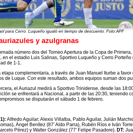
gol para Cerro. Luqueño igualó en tiempo de descuento. Foto:APF
auriazules y azulgranas
jornada número dos del Torneo Apertura de la Copa de Primera, 
, en el estadio Luis Salinas, Sportivo Luqueño y Cerro Porteño
ad de 1-1.
a etapa complementaria, a través de Juan Manuel Iturbe a favor 
os de Luque. Con este resultado, ambos equipos suman dos punt
ercera, el Auriazul medirá a Sportivo Trinidense, desde las 18:00
iclón se enfrentará a Nacional, a partir de las 20:30, teniendo
mpromisos se disputarán el sábado 1 de febrero.
1):
Alfredo Aguilar; Alexis Villalba, Pablo Aguilar, Julián March
Comas), Ángel Benítez (87’ Aldo Parra), Rubén Ríos e Iván Torres
arcelo Pérez) y Walter González (77’ Felipe Pasadore).
DT:
Jua