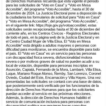
de Derechos Humanos recuerda que está vigente el periodo
para las solicitudes de “Voto en Casa” y “Voto en Mesa
Accesible”, del programa “Voto Accesible”, hasta el 30 de
diciembre de 2024. La Justicia Electoral pone a disposición de
la ciudadanía los formularios de solicitud para “Voto en Casa”
y “Voto en Mesa Accesible”, del programa “Voto Accesible”,
en el siguiente link: https://tsje.gov.py/votoaccesible/, estas
solicitudes serán recepcionadas hasta el 30 de diciembre del
corriente año, en los Centros Cívicos - Registros Electorales
de todo el país, en la página web de la Justicia Electoral y en
el Centro Ciudad Mujer de Villa Elisa. El “Voto en Mesa
Accesible” está dirigido a adultos mayores o personas con
dificultad para movilizarse, se encuentra disponible para todo
el país. El “Voto en Casa” es un servicio para las personas
con discapacidad física severa, disfuncionalidad motora
severa o por motivos graves de salud no pueden acudir a su
local de votación, disponible para personas inscriptas en
Asunción, Capiatá, Fernando de la Mora, Lambaré, Villa Elisa,
Luque, Mariano Roque Alonso, Ñemby, San Lorenzo, Coronel
Oviedo, Ciudad del Este, Encarnación y Villa Hayes. Una vez
presentadas las solicitudes se contará con una base de datos,
que posteriormente será verificado por los funcionarios de la
dirección de Derechos Humanos para que los solicitantes
puedan acceder al servicio en las próximas elecciones.
Además, la dirección de Derechos Humanos habilitó el
servicio de comunicación inclusiva para personas con
discapacidad auditiva que requieran hacer consultas