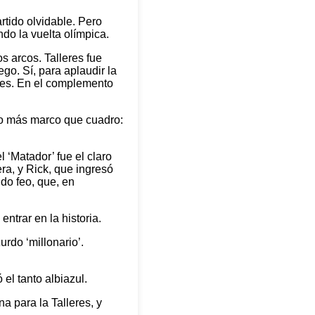
tido olvidable. Pero
do la vuelta olímpica.
s arcos. Talleres fue
go. Sí, para aplaudir la
iles. En el complemento
ubo más marco que cuadro:
 ‘Matador’ fue el claro
ra, y Rick, que ingresó
ido feo, que, en
ntrar en la historia.
rdo ‘millonario’.
el tanto albiazul.
na para la Talleres, y