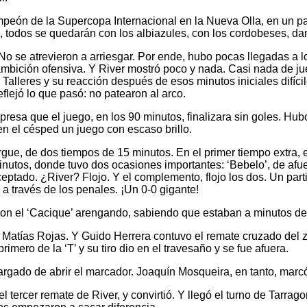
peón de la Supercopa Internacional en la Nueva Olla, en un par
, todos se quedarán con los albiazules, con los cordobeses, dan
No se atrevieron a arriesgar. Por ende, hubo pocas llegadas a lo
 ambición ofensiva. Y River mostró poco y nada. Casi nada de jue
 Talleres y su reacción después de esos minutos iniciales difíc
flejó lo que pasó: no patearon al arco.
presa que el juego, en los 90 minutos, finalizara sin goles. H
 en el césped un juego con escaso brillo.
gue, de dos tiempos de 15 minutos. En el primer tiempo extra, el
utos, donde tuvo dos ocasiones importantes: ‘Bebelo’, de afue
rceptado. ¿River? Flojo. Y el complemento, flojo los dos. Un part
 a través de los penales. ¡Un 0-0 gigante!
 con el ‘Cacique’ arengando, sabiendo que estaban a minutos de e
atías Rojas. Y Guido Herrera contuvo el remate cruzado del zu
rimero de la ‘T’ y su tiro dio en el travesaño y se fue afuera.
cargado de abrir el marcador. Joaquín Mosqueira, en tanto, marcó 
l tercer remate de River, y convirtió. Y llegó el turno de Tarrago