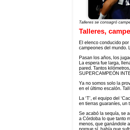
Talleres se consagró campe
Talleres, camp
El elenco conducido por 
campeones del mundo. Le
Pasan los años, los juga
La espera fue larga, llen
pared. Tantos kilómetros
SUPERCAMPEÓN INTE
Ya no somos solo la prov
en el último escalón. Tal
La ‘T’, el equipo del ‘C
en tierras guaraníes, un 
Se acabó la sequía, se ac
a Córdoba lo que tanto m
menos, que ganándole al
porque sí, había que sufri