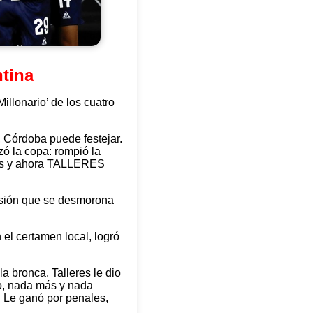
ntina
illonario’ de los cuatro
, Córdoba puede festejar.
zó la copa: rompió la
grías y ahora TALLERES
lusión que se desmorona
 el certamen local, logró
a bronca. Talleres le dio
zo, nada más y nada
 Le ganó por penales,