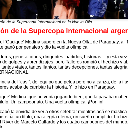
ón de la Supercopa Internacional en la Nueva Olla.
eón de la Supercopa Internacional arge
el ‘Cacique’ Medina superó en la Nueva Olla, de Paraguay, al ‘M
 ganó por penales y dio la vuelta olímpica.
dores, generaciones, dirigentes, partidos, historias… y esta vez
a de golpes y aprendizajes, pero Talleres rompió el hechizo y al
, tantos viajes, tantos llantos, tantas decepciones, tantas ale
RNACIONAL.
incia del “casi”, del equipo que pelea pero no alcanza, de la i
leres acaba de cambiar la historia. Y lo hizo en Paraguay.
acique’ Medina, que no venía jugando bien, que la pasaba mal en
título. Un campeonato. Una vuelta olímpica. ¡Por fin!
abó la envidia de ver a otros celebrar mientras acá se mastica l
erecía: un título, una alegría eterna, un sueño cumplido. Lo hi
 River de Marcelo Gallardo y los cuatro campeones del mundo.
r.