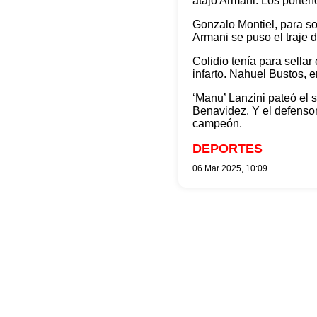
atajó Armani. Los porteñ
Gonzalo Montiel, para sor
Armani se puso el traje d
Colidio tenía para sellar
infarto. Nahuel Bustos, en
‘Manu’ Lanzini pateó el s
Benavidez. Y el defensor,
campeón.
DEPORTES
06 Mar 2025, 10:09