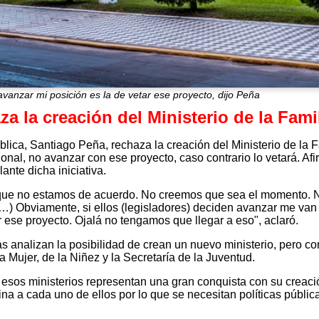
 avanzar mi posición es la de vetar ese proyecto, dijo Peña
za la creación del Ministerio de la Fami
blica, Santiago Peña, rechaza la creación del Ministerio de la F
nal, no avanzar con ese proyecto, caso contrario lo vetará. Afi
ante dicha iniciativa.
que no estamos de acuerdo. No creemos que sea el momento. N
…) Obviamente, si ellos (legisladores) deciden avanzar me van
r ese proyecto. Ojalá no tengamos que llegar a eso", aclaró.
as analizan la posibilidad de crean un nuevo ministerio, pero con
la Mujer, de la Niñez y la Secretaría de la Juventud.
esos ministerios representan una gran conquista con su creaci
na a cada uno de ellos por lo que se necesitan políticas públic