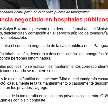
aridades y corrupción en el servicio público de tomografías.
ncia negociado en hospitales público
ue Salyn Buzarquis presentó una denuncia formal ante el Ministe
, deficiencias y corrupción en el servicio público de tomografía
 de motocicleta.
ontra el conocido negociado de la salud pública en el Paragua
“la inhabilitación, deterioro o descomposición" de tomógrafos "e
zó contra personas innominadas.
ales públicos no se realizan los mantenimientos correspondien
iciones cuando se requiere su uso.
y le dicen al familiar del paciente: 'Mirá que el tomógrafo cas
tó, casualmente le falta mantenimiento o casualmente desco
 entran los privados", agregó.
osto de la tomografía en los centros privados oscila entre G. 
gen es con o sin contraste.