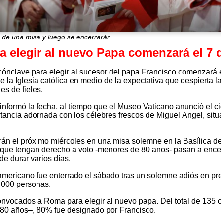
n de una misa y luego se encerrarán.
ra elegir al nuevo Papa comenzará el 7
cónclave para elegir al sucesor del papa Francisco comenzará 
e la Iglesia católica en medio de la expectativa que despierta l
es de fieles.
informó la fecha, al tiempo que el Museo Vaticano anunció el ci
stancia adornada con los célebres frescos de Miguel Ángel, situ
rán el próximo miércoles en una misa solemne en la Basílica d
os que tengan derecho a voto -menores de 80 años- pasan a ence
e durar varios días.
noamericano fue enterrado el sábado tras un solemne adiós en pr
0.000 personas.
onvocados a Roma para elegir al nuevo papa. Del total de 135 
80 años–, 80% fue designado por Francisco.