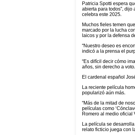
Patricia Spotti espera q
abierta para todos”, dij
celebra este 2025.
Muchos fieles temen que 
marcado por la lucha con
laicos y por la defensa 
“Nuestro deseo es encont
indicó a la prensa el pu
“Es difícil decir cómo im
años, sin derecho a voto.
El cardenal español José
La reciente película ho
popularizó aún más.
“Más de la mitad de noso
películas como ‘Cónclave
Romero al medio oficial
La película se desarroll
relato ficticio juega con