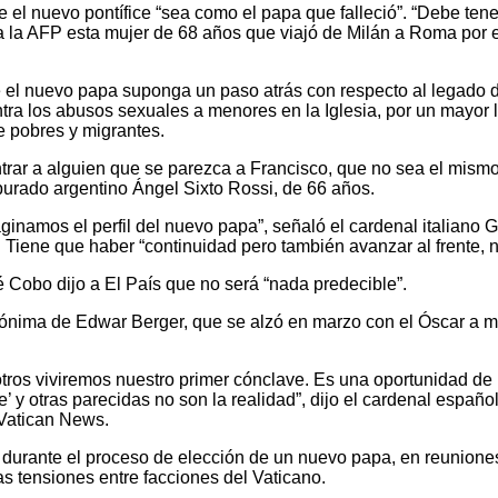
ue el nuevo pontífice “sea como el papa que falleció”. “Debe ten
o a la AFP esta mujer de 68 años que viajó de Milán a Roma por
el nuevo papa suponga un paso atrás con respecto al legado de
tra los abusos sexuales a menores en la Iglesia, por un mayor 
de pobres y migrantes.
rar a alguien que se parezca a Francisco, que no sea el mismo
rpurado argentino Ángel Sixto Rossi, de 66 años.
aginamos el perfil del nuevo papa”, señaló el cardenal italiano 
 Tiene que haber “continuidad pero también avanzar al frente, n
 Cobo dijo a El País que no será “nada predecible”.
mónima de Edwar Berger, que se alzó en marzo con el Óscar a m
tros viviremos nuestro primer cónclave. Es una oportunidad de
’ y otras parecidas no son la realidad”, dijo el cardenal españo
 Vatican News.
a durante el proceso de elección de un nuevo papa, en reuniones
 las tensiones entre facciones del Vaticano.