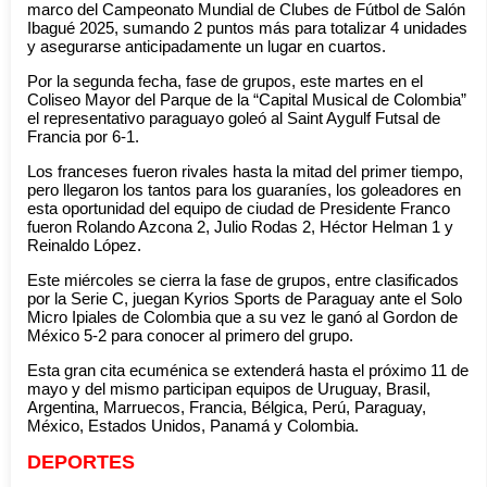
marco del Campeonato Mundial de Clubes de Fútbol de Salón
Ibagué 2025, sumando 2 puntos más para totalizar 4 unidades
y asegurarse anticipadamente un lugar en cuartos.
Por la segunda fecha, fase de grupos, este martes en el
Coliseo Mayor del Parque de la “Capital Musical de Colombia”
el representativo paraguayo goleó al Saint Aygulf Futsal de
Francia por 6-1.
Los franceses fueron rivales hasta la mitad del primer tiempo,
pero llegaron los tantos para los guaraníes, los goleadores en
esta oportunidad del equipo de ciudad de Presidente Franco
fueron Rolando Azcona 2, Julio Rodas 2, Héctor Helman 1 y
Reinaldo López.
Este miércoles se cierra la fase de grupos, entre clasificados
por la Serie C, juegan Kyrios Sports de Paraguay ante el Solo
Micro Ipiales de Colombia que a su vez le ganó al Gordon de
México 5-2 para conocer al primero del grupo.
Esta gran cita ecuménica se extenderá hasta el próximo 11 de
mayo y del mismo participan equipos de Uruguay, Brasil,
Argentina, Marruecos, Francia, Bélgica, Perú, Paraguay,
México, Estados Unidos, Panamá y Colombia.
DEPORTES