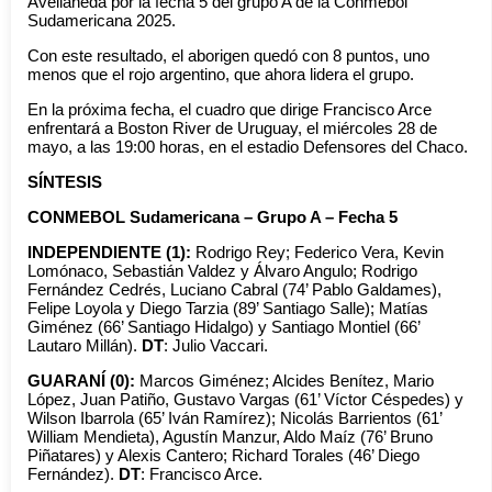
Avellaneda por la fecha 5 del grupo A de la Conmebol
Sudamericana 2025.
Con este resultado, el aborigen quedó con 8 puntos, uno
menos que el rojo argentino, que ahora lidera el grupo.
En la próxima fecha, el cuadro que dirige Francisco Arce
enfrentará a Boston River de Uruguay, el miércoles 28 de
mayo, a las 19:00 horas, en el estadio Defensores del Chaco.
SÍNTESIS
CONMEBOL Sudamericana – Grupo A – Fecha 5
INDEPENDIENTE (1):
Rodrigo Rey; Federico Vera, Kevin
Lomónaco, Sebastián Valdez y Álvaro Angulo; Rodrigo
Fernández Cedrés, Luciano Cabral (74’ Pablo Galdames),
Felipe Loyola y Diego Tarzia (89’ Santiago Salle); Matías
Giménez (66’ Santiago Hidalgo) y Santiago Montiel (66’
Lautaro Millán).
DT
: Julio Vaccari.
GUARANÍ (0):
Marcos Giménez; Alcides Benítez, Mario
López, Juan Patiño, Gustavo Vargas (61’ Víctor Céspedes) y
Wilson Ibarrola (65’ Iván Ramírez); Nicolás Barrientos (61’
William Mendieta), Agustín Manzur, Aldo Maíz (76’ Bruno
Piñatares) y Alexis Cantero; Richard Torales (46’ Diego
Fernández).
DT
: Francisco Arce.