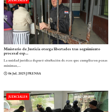
JUDICIALES
Ministerio de Justicia otorga libertades tras seguimiento
procesal esp...
La unidad jurídica depuró situ8ación de reos que cumplieron penas
mínimas,...
06 Jul, 2025
| PRENSA
JUDICIALES