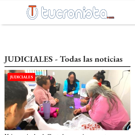
Home
JUDICIALES - Todas las noticias
DEPORTES
NACIONALES
JUDICIALES
POLITICA
CULTURA
EMPRESARIALES
INTERNACIONALES
SOCIALES