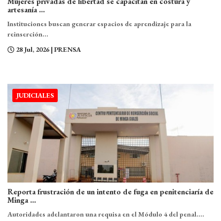
Mujeres privadas de libertad se capacitan en costura y
artesanía ...
SALUD
Instituciones buscan generar espacios de aprendizaje para la
reinserción...
STAFF
28 Jul, 2026
| PRENSA
JUDICIALES
Reporta frustración de un intento de fuga en penitenciaría de
Minga ...
Autoridades adelantaron una requisa en el Módulo 4 del penal....